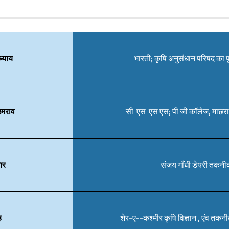
्याय
भारती; कृषि अनुसंधान परिषद का प
उमराव
सी एस एस एस; पी जी कॉलेज, माछरा, 
ार
संजय गाँधी डेयरी तकनीक
ह
शेर-ए--कश्मीर कृषि विज्ञान , एंव तकनी