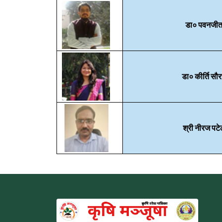
डा० पवनजी
डा० कीर्ति सौ
श्री नीरज पट