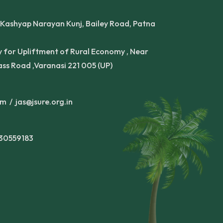
 Kashyap Narayan Kunj, Bailey Road, Patna
 for Upliftment of Rural Economy , Near
s Road ,Varanasi 221 005 (UP)
om /
jas@jsure.org.in
30559183