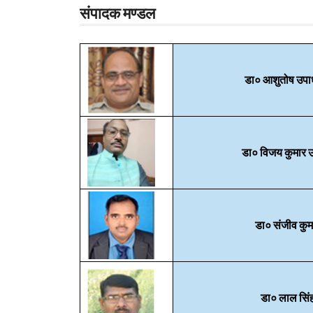
संपादक मण्डल
डा० आशुतोष उपाध
डा० विजय कुमार 
डा० संजीव कुम
डा० लाल सिं