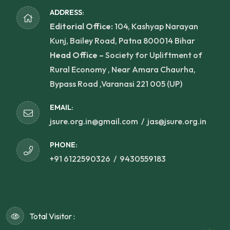
ADDRESS:
Editorial Office:
104, Kashyap Narayan
Kunj, Bailey Road, Patna 800014 Bihar
Head Office –
Society for Upliftment of
Rural Economy , Near Amara Chaurha,
Bypass Road ,Varanasi 221 005 (UP)
EMAIL:
jsure.org.in@gmail.com /
jas@jsure.org.in
PHONE:
+91 6122590326 /
9430559183
Total Visitor :